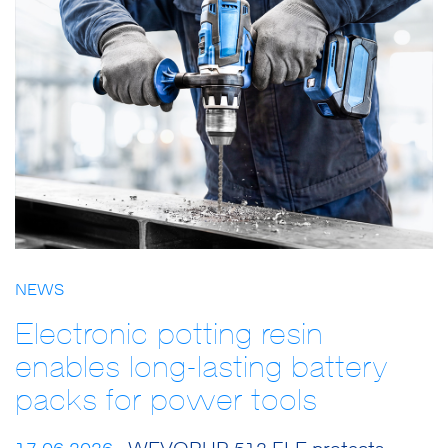
NEWS
Electronic potting resin
enables long-lasting battery
packs for power tools