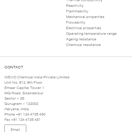
Reactivity
Flammability
Mechanical properties
Flowability
Electrical properties
Operating temperature range
Ageing resistance
Chemical resistance
CONTACT
WEVO Chemical India Private Limited
Unit No. 812, 8th Floor
Emaar Capital Tower 1
MG Road, Sikanderpur
Sector – 26
Gurugram – 122002
Haryana, India
Phone +91 124 4726 430
Fax +91 124 4726 431
Email