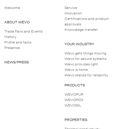
Welcome
Service
Innovation
Certifications and product
ABOUT WEVO
approvals
Knowledge transfer
Trade Fairs and Events
History
Profile and facts
YOUR INDUSTRY
Presence
Wevo gets things moving
Wevo for secure systems
NEWS/PRESS
Wevo provides light
Wevo is home
Wevo stands for reliability
PRODUCTS
WEVOPUR
WEVOPOX
WEVOSIL
PROPERTIES
Thermal conductivity